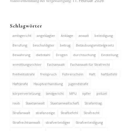
Videovernehmung bei Vergewaltigung
11. Februar 2026
Schlagwörter
amtsgericht
angeklagter
Anklage
anwalt
beleidigung
Berufung
beschuldigter
betrug
Betäubungsmittelgesetz
Bewährung
diebstahl
Drogen
durchsuchung
Einstellung
ermittlungsrichter
Fachanwalt
Fachanwalt für Strafrecht
freiheitsstrafe
freispruch
Führerschein
Haft
haftbefehl
Haftstrafe
Hauptverhandlung
jugendstrafe
körperverletzung
landgericht
MPU
opfer
polizei
raub
Staatsanwalt
Staatsanwaltschaft
Strafantrag
Strafanwalt
strafanzeige
Strafbefehl
Strafrecht
Strafrechtsanwalt
strafverteidiger
Strafverteidigung