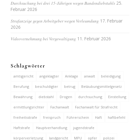
Durchsuchung bei drei 15-Jährigen wegen Bandendiebstahls
25.
Februar 2026
Strafanzeige gegen Arbeitgeber wegen Verleumdung
17. Februar
2026
Videovernehmung bei Vergewaltigung
11. Februar 2026
Schlagwörter
amtsgericht
angeklagter
Anklage
anwalt
beleidigung
Berufung
beschuldigter
betrug
Betäubungsmittelgesetz
Bewährung
diebstahl
Drogen
durchsuchung
Einstellung
ermittlungsrichter
Fachanwalt
Fachanwalt für Strafrecht
freiheitsstrafe
freispruch
Führerschein
Haft
haftbefehl
Haftstrafe
Hauptverhandlung
jugendstrafe
körperverletzung
landgericht
MPU
opfer
polizei