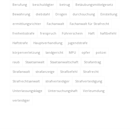
Berufung
beschuldigter
betrug
Betäubungsmittelgesetz
Bewährung
diebstahl
Drogen
durchsuchung
Einstellung
ermittlungsrichter
Fachanwalt
Fachanwalt für Strafrecht
freiheitsstrafe
freispruch
Führerschein
Haft
haftbefehl
Haftstrafe
Hauptverhandlung
jugendstrafe
körperverletzung
landgericht
MPU
opfer
polizei
raub
Staatsanwalt
Staatsanwaltschaft
Strafantrag
Strafanwalt
strafanzeige
Strafbefehl
Strafrecht
Strafrechtsanwalt
strafverteidiger
Strafverteidigung
Unterlassungsklage
Untersuchungshaft
Verleumdung
verteidiger