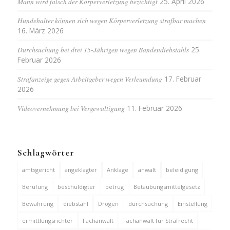
Mann wird falsch der Körperverletzung bezichtigt
25. April 2026
Hundehalter können sich wegen Körperverletzung strafbar machen
16. März 2026
Durchsuchung bei drei 15-Jährigen wegen Bandendiebstahls
25.
Februar 2026
Strafanzeige gegen Arbeitgeber wegen Verleumdung
17. Februar
2026
Videovernehmung bei Vergewaltigung
11. Februar 2026
Schlagwörter
amtsgericht
angeklagter
Anklage
anwalt
beleidigung
Berufung
beschuldigter
betrug
Betäubungsmittelgesetz
Bewährung
diebstahl
Drogen
durchsuchung
Einstellung
ermittlungsrichter
Fachanwalt
Fachanwalt für Strafrecht