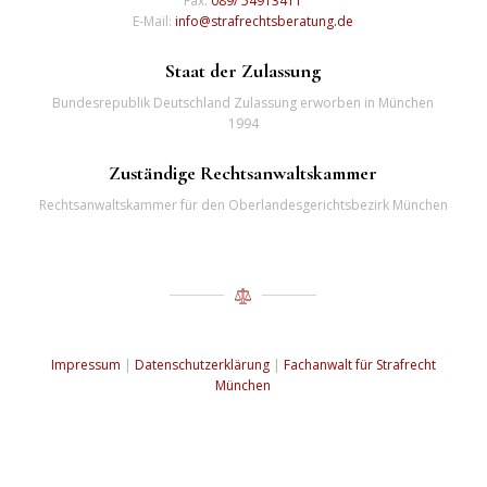
Fax:
089/ 54913411
E-Mail:
info@strafrechtsberatung.de
Staat der Zulassung
Bundesrepublik Deutschland Zulassung erworben in München
1994
Zuständige Rechtsanwaltskammer
Rechtsanwaltskammer für den Oberlandesgerichtsbezirk München
Impressum
|
Datenschutzerklärung
|
Fachanwalt für Strafrecht
München