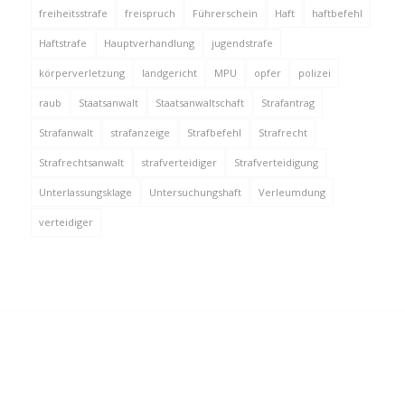
freiheitsstrafe
freispruch
Führerschein
Haft
haftbefehl
Haftstrafe
Hauptverhandlung
jugendstrafe
körperverletzung
landgericht
MPU
opfer
polizei
raub
Staatsanwalt
Staatsanwaltschaft
Strafantrag
Strafanwalt
strafanzeige
Strafbefehl
Strafrecht
Strafrechtsanwalt
strafverteidiger
Strafverteidigung
Unterlassungsklage
Untersuchungshaft
Verleumdung
verteidiger