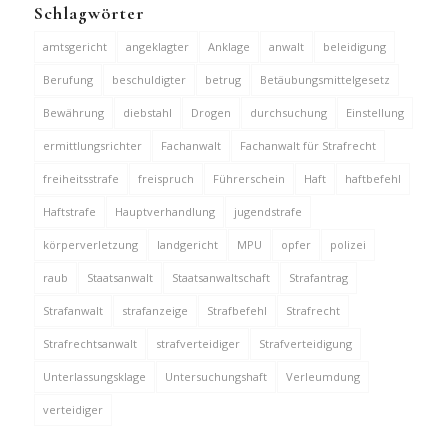
Schlagwörter
amtsgericht
angeklagter
Anklage
anwalt
beleidigung
Berufung
beschuldigter
betrug
Betäubungsmittelgesetz
Bewährung
diebstahl
Drogen
durchsuchung
Einstellung
ermittlungsrichter
Fachanwalt
Fachanwalt für Strafrecht
freiheitsstrafe
freispruch
Führerschein
Haft
haftbefehl
Haftstrafe
Hauptverhandlung
jugendstrafe
körperverletzung
landgericht
MPU
opfer
polizei
raub
Staatsanwalt
Staatsanwaltschaft
Strafantrag
Strafanwalt
strafanzeige
Strafbefehl
Strafrecht
Strafrechtsanwalt
strafverteidiger
Strafverteidigung
Unterlassungsklage
Untersuchungshaft
Verleumdung
verteidiger