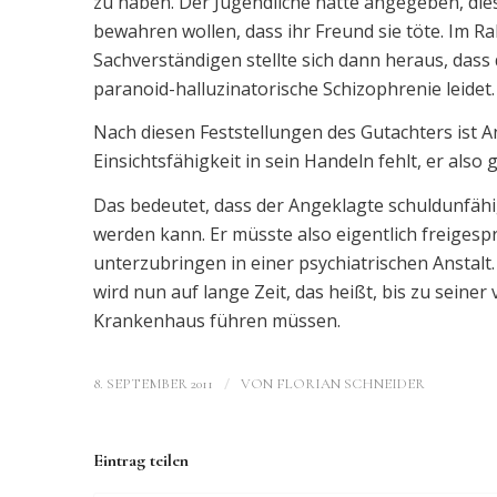
zu haben. Der Jugendliche hatte angegeben, die
bewahren wollen, dass ihr Freund sie töte. Im 
Sachverständigen stellte sich dann heraus, das
paranoid-halluzinatorische Schizophrenie leidet.
Nach diesen Feststellungen des Gutachters ist A
Einsichtsfähigkeit in sein Handeln fehlt, er also
Das bedeutet, dass der Angeklagte schuldunfähig
werden kann. Er müsste also eigentlich freigesp
unterzubringen in einer psychiatrischen Anstalt
wird nun auf lange Zeit, das heißt, bis zu seine
Krankenhaus führen müssen.
/
8. SEPTEMBER 2011
VON
FLORIAN SCHNEIDER
Eintrag teilen