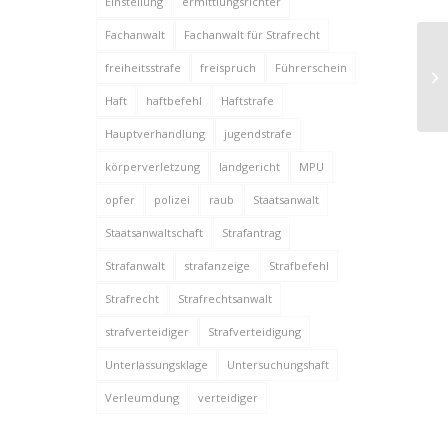
Einstellung
ermittlungsrichter
Fachanwalt
Fachanwalt für Strafrecht
freiheitsstrafe
freispruch
Führerschein
Au
Haft
haftbefehl
Haftstrafe
Hauptverhandlung
jugendstrafe
körperverletzung
landgericht
MPU
opfer
polizei
raub
Staatsanwalt
Staatsanwaltschaft
Strafantrag
Strafanwalt
strafanzeige
Strafbefehl
Strafrecht
Strafrechtsanwalt
strafverteidiger
Strafverteidigung
Unterlassungsklage
Untersuchungshaft
Verleumdung
verteidiger