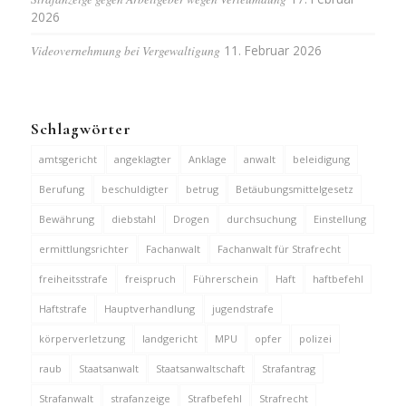
2026
Videovernehmung bei Vergewaltigung
11. Februar 2026
Schlagwörter
amtsgericht
angeklagter
Anklage
anwalt
beleidigung
Berufung
beschuldigter
betrug
Betäubungsmittelgesetz
Bewährung
diebstahl
Drogen
durchsuchung
Einstellung
ermittlungsrichter
Fachanwalt
Fachanwalt für Strafrecht
freiheitsstrafe
freispruch
Führerschein
Haft
haftbefehl
Haftstrafe
Hauptverhandlung
jugendstrafe
körperverletzung
landgericht
MPU
opfer
polizei
raub
Staatsanwalt
Staatsanwaltschaft
Strafantrag
Strafanwalt
strafanzeige
Strafbefehl
Strafrecht