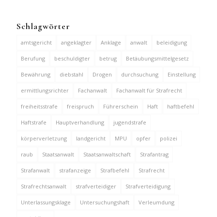
Schlagwörter
amtsgericht
angeklagter
Anklage
anwalt
beleidigung
Berufung
beschuldigter
betrug
Betäubungsmittelgesetz
Bewährung
diebstahl
Drogen
durchsuchung
Einstellung
ermittlungsrichter
Fachanwalt
Fachanwalt für Strafrecht
freiheitsstrafe
freispruch
Führerschein
Haft
haftbefehl
Haftstrafe
Hauptverhandlung
jugendstrafe
körperverletzung
landgericht
MPU
opfer
polizei
raub
Staatsanwalt
Staatsanwaltschaft
Strafantrag
Strafanwalt
strafanzeige
Strafbefehl
Strafrecht
Strafrechtsanwalt
strafverteidiger
Strafverteidigung
Unterlassungsklage
Untersuchungshaft
Verleumdung