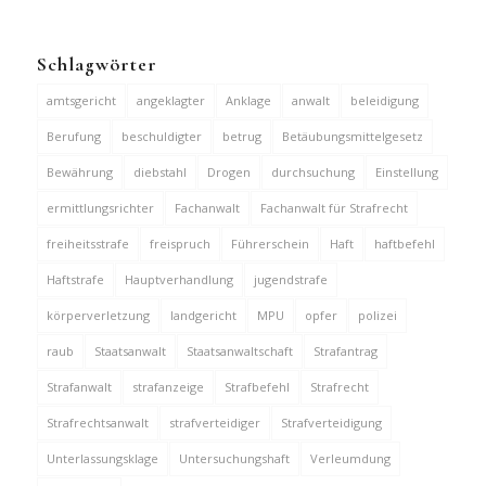
Schlagwörter
amtsgericht
angeklagter
Anklage
anwalt
beleidigung
Berufung
beschuldigter
betrug
Betäubungsmittelgesetz
Bewährung
diebstahl
Drogen
durchsuchung
Einstellung
ermittlungsrichter
Fachanwalt
Fachanwalt für Strafrecht
freiheitsstrafe
freispruch
Führerschein
Haft
haftbefehl
Haftstrafe
Hauptverhandlung
jugendstrafe
körperverletzung
landgericht
MPU
opfer
polizei
raub
Staatsanwalt
Staatsanwaltschaft
Strafantrag
Strafanwalt
strafanzeige
Strafbefehl
Strafrecht
Strafrechtsanwalt
strafverteidiger
Strafverteidigung
Unterlassungsklage
Untersuchungshaft
Verleumdung