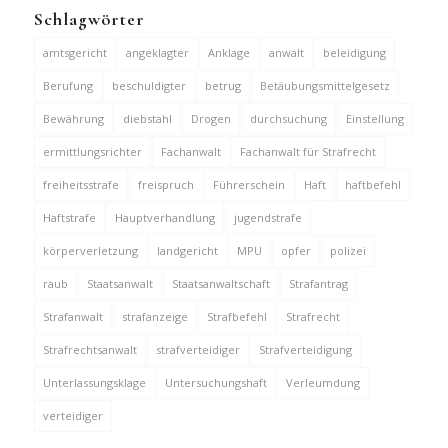
Schlagwörter
amtsgericht
angeklagter
Anklage
anwalt
beleidigung
Berufung
beschuldigter
betrug
Betäubungsmittelgesetz
Bewährung
diebstahl
Drogen
durchsuchung
Einstellung
ermittlungsrichter
Fachanwalt
Fachanwalt für Strafrecht
freiheitsstrafe
freispruch
Führerschein
Haft
haftbefehl
Haftstrafe
Hauptverhandlung
jugendstrafe
körperverletzung
landgericht
MPU
opfer
polizei
raub
Staatsanwalt
Staatsanwaltschaft
Strafantrag
Strafanwalt
strafanzeige
Strafbefehl
Strafrecht
Strafrechtsanwalt
strafverteidiger
Strafverteidigung
Unterlassungsklage
Untersuchungshaft
Verleumdung
verteidiger