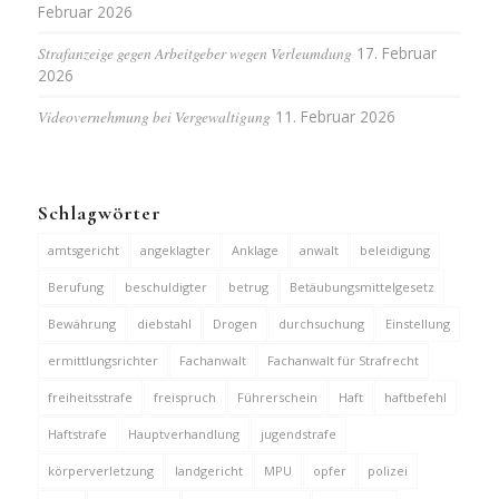
Februar 2026
Strafanzeige gegen Arbeitgeber wegen Verleumdung
17. Februar
2026
Videovernehmung bei Vergewaltigung
11. Februar 2026
Schlagwörter
amtsgericht
angeklagter
Anklage
anwalt
beleidigung
Berufung
beschuldigter
betrug
Betäubungsmittelgesetz
Bewährung
diebstahl
Drogen
durchsuchung
Einstellung
ermittlungsrichter
Fachanwalt
Fachanwalt für Strafrecht
freiheitsstrafe
freispruch
Führerschein
Haft
haftbefehl
Haftstrafe
Hauptverhandlung
jugendstrafe
körperverletzung
landgericht
MPU
opfer
polizei