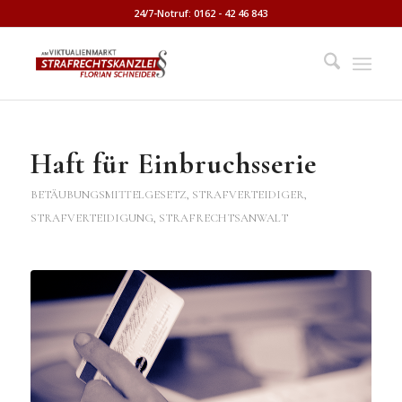
24/7-Notruf: 0162 - 42 46 843
Haft für Einbruchsserie
BETÄUBUNGSMITTELGESETZ
,
STRAFVERTEIDIGER,
STRAFVERTEIDIGUNG, STRAFRECHTSANWALT