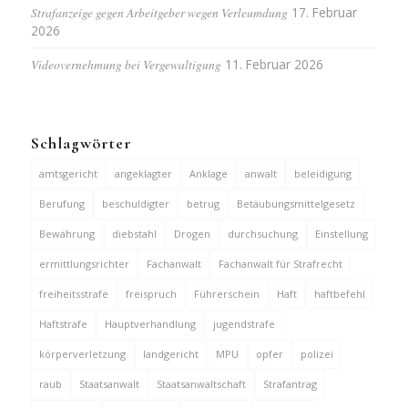
Strafanzeige gegen Arbeitgeber wegen Verleumdung
17. Februar
2026
Videovernehmung bei Vergewaltigung
11. Februar 2026
Schlagwörter
amtsgericht
angeklagter
Anklage
anwalt
beleidigung
Berufung
beschuldigter
betrug
Betäubungsmittelgesetz
Bewährung
diebstahl
Drogen
durchsuchung
Einstellung
ermittlungsrichter
Fachanwalt
Fachanwalt für Strafrecht
freiheitsstrafe
freispruch
Führerschein
Haft
haftbefehl
Haftstrafe
Hauptverhandlung
jugendstrafe
körperverletzung
landgericht
MPU
opfer
polizei
raub
Staatsanwalt
Staatsanwaltschaft
Strafantrag