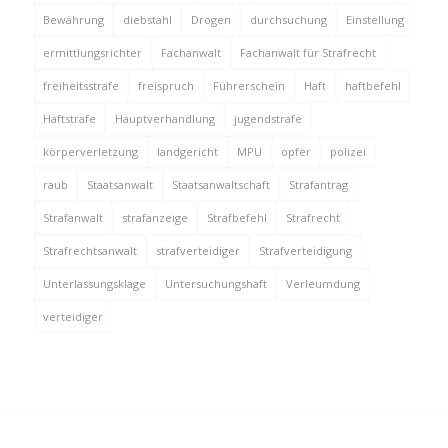
Bewährung
diebstahl
Drogen
durchsuchung
Einstellung
ermittlungsrichter
Fachanwalt
Fachanwalt für Strafrecht
freiheitsstrafe
freispruch
Führerschein
Haft
haftbefehl
Haftstrafe
Hauptverhandlung
jugendstrafe
körperverletzung
landgericht
MPU
opfer
polizei
raub
Staatsanwalt
Staatsanwaltschaft
Strafantrag
Strafanwalt
strafanzeige
Strafbefehl
Strafrecht
Strafrechtsanwalt
strafverteidiger
Strafverteidigung
Unterlassungsklage
Untersuchungshaft
Verleumdung
verteidiger