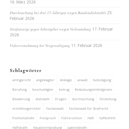
16. März 2026
Durchsuchung bei drei 15-Jährigen wegen Bandendiebstahls
25.
Februar 2026
Strafanzeige gegen Arbeitgeber wegen Verleumdung
17. Februar
2026
Videovernehmung bei Vergewaltigung
11. Februar 2026
Schlagwörter
amtsgericht
angeklagter
Anklage
anwalt
beleidigung
Berufung
beschuldigter
betrug
Betäubungsmittelgesetz
Bewährung
diebstahl
Drogen
durchsuchung
Einstellung
ermittlungsrichter
Fachanwalt
Fachanwalt für Strafrecht
freiheitsstrafe
freispruch
Führerschein
Haft
haftbefehl
Haftstrafe
Hauptverhandlung
jugendstrafe