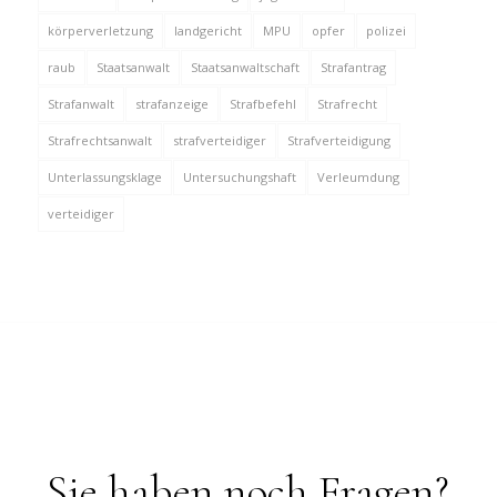
körperverletzung
landgericht
MPU
opfer
polizei
raub
Staatsanwalt
Staatsanwaltschaft
Strafantrag
Strafanwalt
strafanzeige
Strafbefehl
Strafrecht
Strafrechtsanwalt
strafverteidiger
Strafverteidigung
Unterlassungsklage
Untersuchungshaft
Verleumdung
verteidiger
Sie haben noch Fragen?