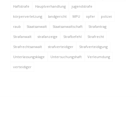
Haftstrafe
Hauptverhandlung
jugendstrafe
körperverletzung
landgericht
MPU
opfer
polizei
raub
Staatsanwalt
Staatsanwaltschaft
Strafantrag
Strafanwalt
strafanzeige
Strafbefehl
Strafrecht
Strafrechtsanwalt
strafverteidiger
Strafverteidigung
Unterlassungsklage
Untersuchungshaft
Verleumdung
verteidiger