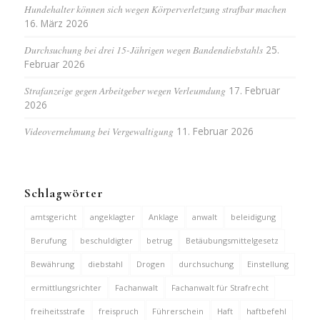
Hundehalter können sich wegen Körperverletzung strafbar machen
16. März 2026
Durchsuchung bei drei 15-Jährigen wegen Bandendiebstahls
25.
Februar 2026
Strafanzeige gegen Arbeitgeber wegen Verleumdung
17. Februar
2026
Videovernehmung bei Vergewaltigung
11. Februar 2026
Schlagwörter
amtsgericht
angeklagter
Anklage
anwalt
beleidigung
Berufung
beschuldigter
betrug
Betäubungsmittelgesetz
Bewährung
diebstahl
Drogen
durchsuchung
Einstellung
ermittlungsrichter
Fachanwalt
Fachanwalt für Strafrecht
freiheitsstrafe
freispruch
Führerschein
Haft
haftbefehl