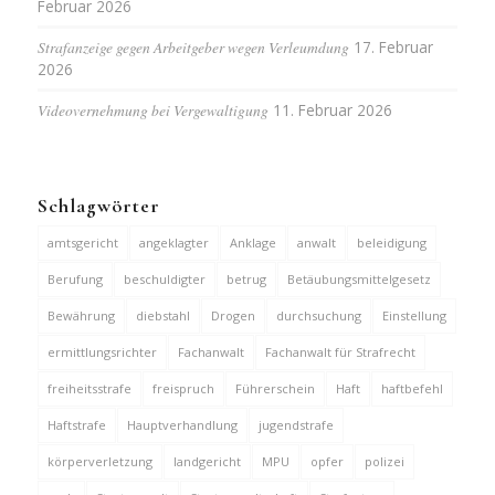
Februar 2026
Strafanzeige gegen Arbeitgeber wegen Verleumdung
17. Februar
2026
Videovernehmung bei Vergewaltigung
11. Februar 2026
Schlagwörter
amtsgericht
angeklagter
Anklage
anwalt
beleidigung
Berufung
beschuldigter
betrug
Betäubungsmittelgesetz
Bewährung
diebstahl
Drogen
durchsuchung
Einstellung
ermittlungsrichter
Fachanwalt
Fachanwalt für Strafrecht
freiheitsstrafe
freispruch
Führerschein
Haft
haftbefehl
Haftstrafe
Hauptverhandlung
jugendstrafe
körperverletzung
landgericht
MPU
opfer
polizei