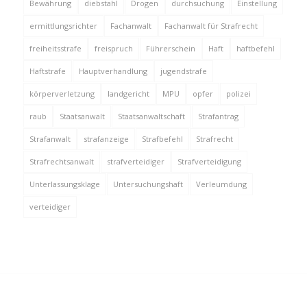
Bewährung
diebstahl
Drogen
durchsuchung
Einstellung
ermittlungsrichter
Fachanwalt
Fachanwalt für Strafrecht
freiheitsstrafe
freispruch
Führerschein
Haft
haftbefehl
Haftstrafe
Hauptverhandlung
jugendstrafe
körperverletzung
landgericht
MPU
opfer
polizei
raub
Staatsanwalt
Staatsanwaltschaft
Strafantrag
Strafanwalt
strafanzeige
Strafbefehl
Strafrecht
Strafrechtsanwalt
strafverteidiger
Strafverteidigung
Unterlassungsklage
Untersuchungshaft
Verleumdung
verteidiger