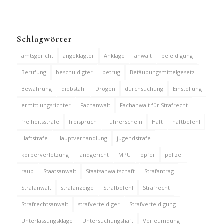
Schlagwörter
amtsgericht
angeklagter
Anklage
anwalt
beleidigung
Berufung
beschuldigter
betrug
Betäubungsmittelgesetz
Bewährung
diebstahl
Drogen
durchsuchung
Einstellung
ermittlungsrichter
Fachanwalt
Fachanwalt für Strafrecht
freiheitsstrafe
freispruch
Führerschein
Haft
haftbefehl
Haftstrafe
Hauptverhandlung
jugendstrafe
körperverletzung
landgericht
MPU
opfer
polizei
raub
Staatsanwalt
Staatsanwaltschaft
Strafantrag
Strafanwalt
strafanzeige
Strafbefehl
Strafrecht
Strafrechtsanwalt
strafverteidiger
Strafverteidigung
Unterlassungsklage
Untersuchungshaft
Verleumdung