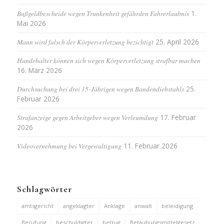
Bußgeldbescheide wegen Trunkenheit gefährden Fahrerlaubnis
1.
Mai 2026
Mann wird falsch der Körperverletzung bezichtigt
25. April 2026
Hundehalter können sich wegen Körperverletzung strafbar machen
16. März 2026
Durchsuchung bei drei 15-Jährigen wegen Bandendiebstahls
25.
Februar 2026
Strafanzeige gegen Arbeitgeber wegen Verleumdung
17. Februar
2026
Videovernehmung bei Vergewaltigung
11. Februar 2026
Schlagwörter
amtsgericht
angeklagter
Anklage
anwalt
beleidigung
Berufung
beschuldigter
betrug
Betäubungsmittelgesetz