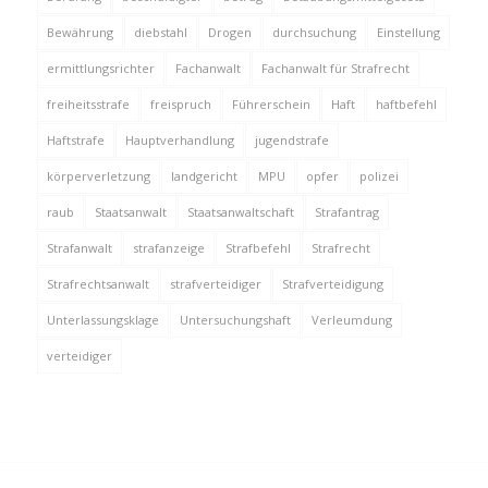
Bewährung
diebstahl
Drogen
durchsuchung
Einstellung
ermittlungsrichter
Fachanwalt
Fachanwalt für Strafrecht
freiheitsstrafe
freispruch
Führerschein
Haft
haftbefehl
Haftstrafe
Hauptverhandlung
jugendstrafe
körperverletzung
landgericht
MPU
opfer
polizei
raub
Staatsanwalt
Staatsanwaltschaft
Strafantrag
Strafanwalt
strafanzeige
Strafbefehl
Strafrecht
Strafrechtsanwalt
strafverteidiger
Strafverteidigung
Unterlassungsklage
Untersuchungshaft
Verleumdung
verteidiger