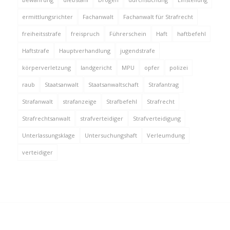
ermittlungsrichter
Fachanwalt
Fachanwalt für Strafrecht
freiheitsstrafe
freispruch
Führerschein
Haft
haftbefehl
Haftstrafe
Hauptverhandlung
jugendstrafe
körperverletzung
landgericht
MPU
opfer
polizei
raub
Staatsanwalt
Staatsanwaltschaft
Strafantrag
Strafanwalt
strafanzeige
Strafbefehl
Strafrecht
Strafrechtsanwalt
strafverteidiger
Strafverteidigung
Unterlassungsklage
Untersuchungshaft
Verleumdung
verteidiger