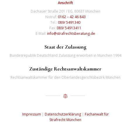
Anschrift
Dachauer Straße 201 / EG, 80637 München
Notruf:
0162 – 42 46 843
Tel.:
089/ 5491340
Fax:
089/ 54913411
E-Mail:
info@strafrechtsberatung.de
Staat der Zulassung
Bundesrepublik Deutschland Zulassung erworben in München 1994
Zuständige Rechtsanwaltskammer
Rechtsanwaltskammer für den Oberlandesgerichtsbezirk München
Impressum
|
Datenschutzerklärung
|
Fachanwalt für
Strafrecht München